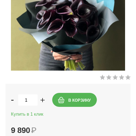
-
+
Купить в 1 клик
9 890
Р