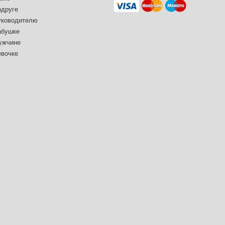
одруге
уководителю
абушке
ужчине
евочке