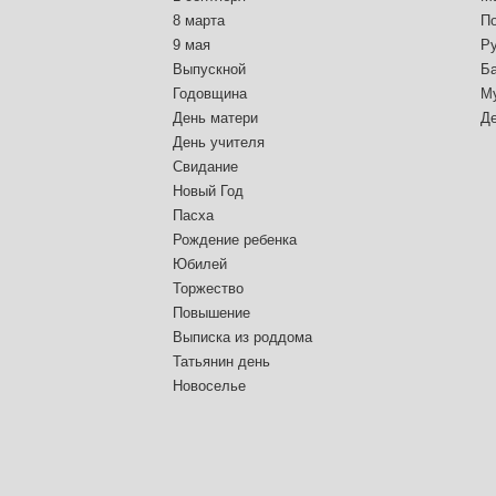
8 марта
П
9 мая
Р
Выпускной
Б
Годовщина
М
День матери
Д
День учителя
Свидание
Новый Год
Пасха
Рождение ребенка
Юбилей
Торжество
Повышение
Выписка из роддома
Татьянин день
Новоселье