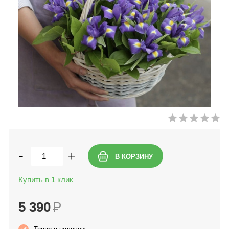
-
+
Купить в 1 клик
5 390
Р