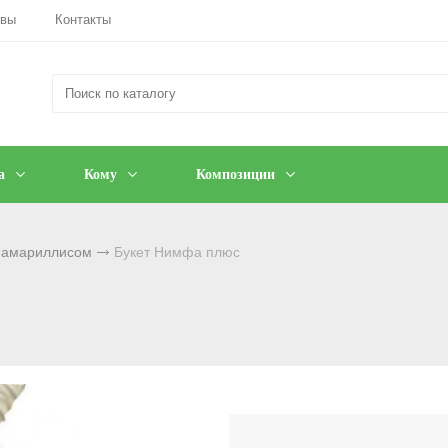
ывы
Контакты
а
Кому
Композиции
с амариллисом
Букет Нимфа плюс