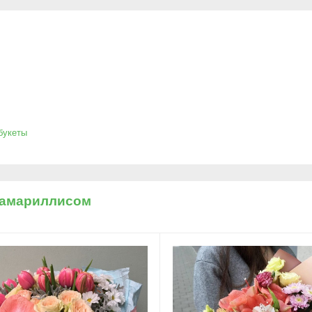
букеты
 амариллисом