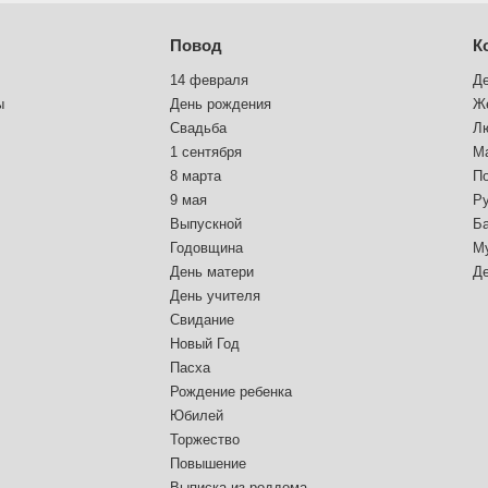
Повод
К
14 февраля
Д
ы
День рождения
Ж
Свадьба
Л
1 сентября
М
8 марта
П
9 мая
Р
Выпускной
Б
Годовщина
М
День матери
Д
День учителя
Свидание
Новый Год
Пасха
Рождение ребенка
Юбилей
Торжество
Повышение
Выписка из роддома