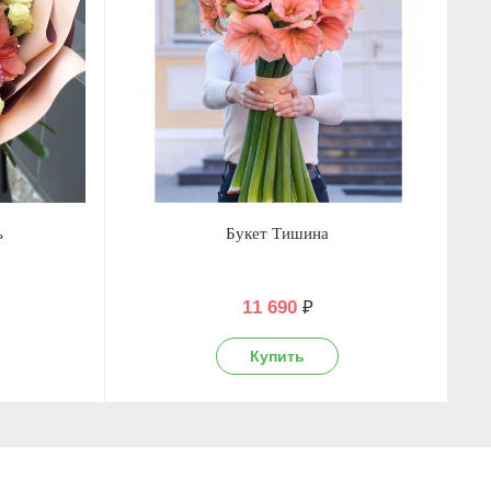
ь
Букет Тишина
11 690
₽