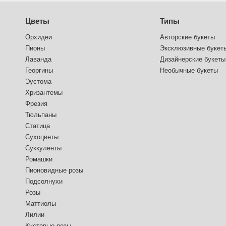
Цветы
Типы
Орхидеи
Авторские букеты
Пионы
Эксклюзивные букет
Лаванда
Дизайнерские букеты
Георгины
Необычные букеты
Эустома
Хризантемы
Фрезия
Тюльпаны
Статица
Сухоцветы
Суккуленты
Ромашки
Пионовидные розы
Подсолнухи
Розы
Маттиолы
Лилии
Кустовые розы