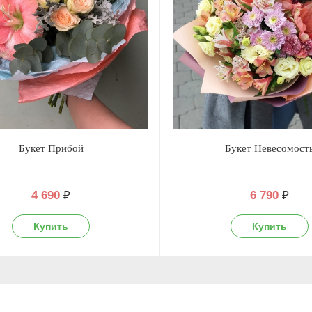
Букет Прибой
Букет Невесомост
4 690
₽
6 790
₽