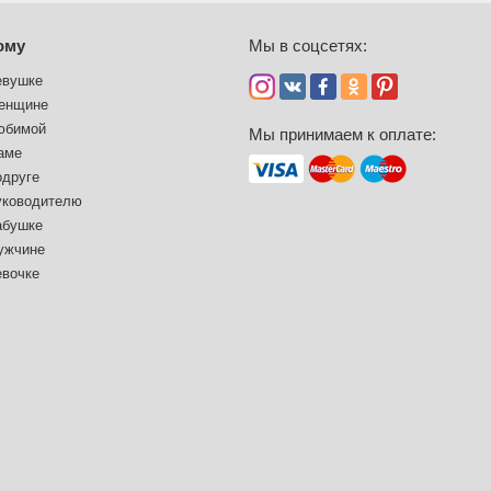
ому
Мы в соцсетях:
евушке
енщине
юбимой
Мы принимаем к оплате:
аме
одруге
уководителю
абушке
ужчине
евочке