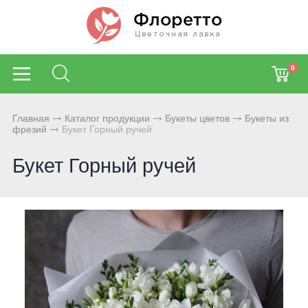
0
Главная
Каталог продукции
Букеты цветов
Букеты из
фрезий
Букет Горный ручей
Букет Горный ручей