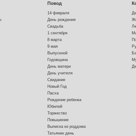
Повод
К
14 февраля
Д
ы
День рождения
Ж
Свадьба
Л
1 сентября
М
8 марта
П
9 мая
Р
Выпускной
Б
Годовщина
М
День матери
Д
День учителя
Свидание
Новый Год
Пасха
Рождение ребенка
Юбилей
Торжество
Повышение
Выписка из роддома
Татьянин день