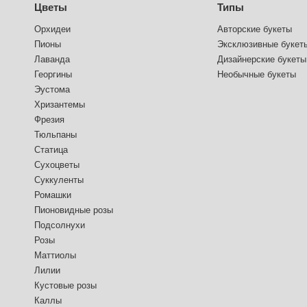
Цветы
Типы
Орхидеи
Авторские букеты
Пионы
Эксклюзивные букет
Лаванда
Дизайнерские букеты
Георгины
Необычные букеты
Эустома
Хризантемы
Фрезия
Тюльпаны
Статица
Сухоцветы
Суккуленты
Ромашки
Пионовидные розы
Подсолнухи
Розы
Маттиолы
Лилии
Кустовые розы
Каллы