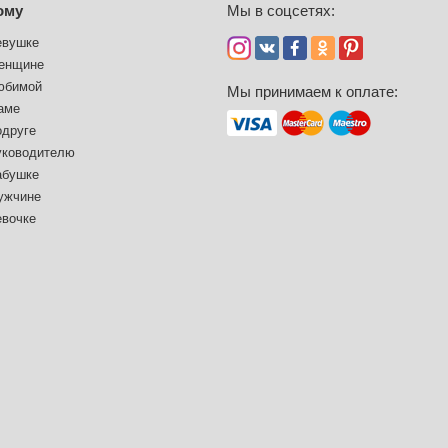
ому
Мы в соцсетях:
евушке
енщине
юбимой
Мы принимаем к оплате:
аме
одруге
уководителю
абушке
ужчине
евочке