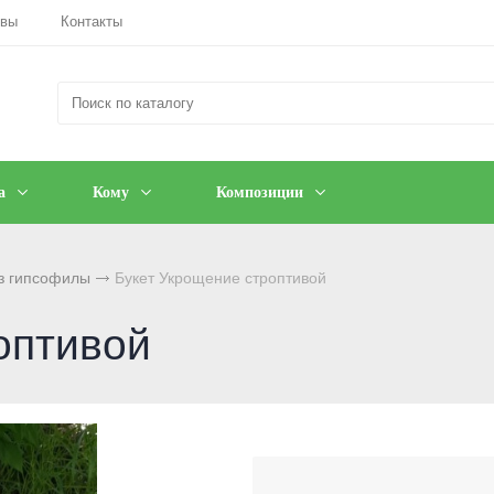
ывы
Контакты
а
Кому
Композиции
з гипсофилы
Букет Укрощение строптивой
оптивой