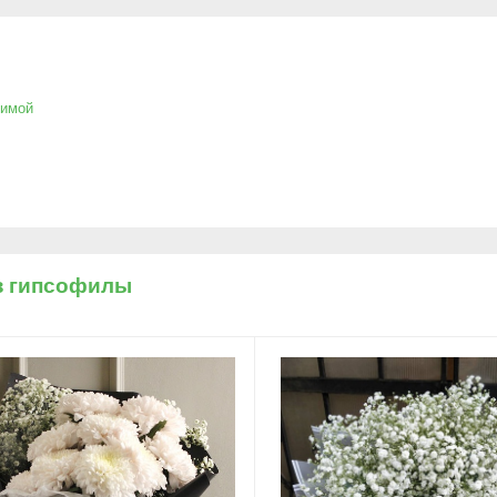
имой
з гипсофилы