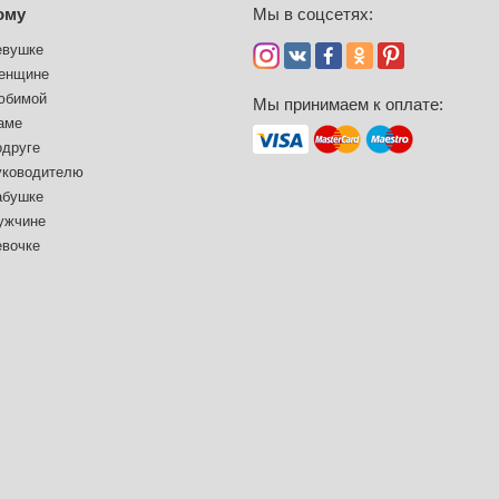
ому
Мы в соцсетях:
евушке
енщине
юбимой
Мы принимаем к оплате:
аме
одруге
уководителю
абушке
ужчине
евочке