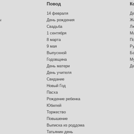
Повод
К
14 февраля
Д
ы
День рождения
Ж
Свадьба
Л
1 сентября
М
8 марта
П
9 мая
Р
Выпускной
Б
Годовщина
М
День матери
Д
День учителя
Свидание
Новый Год
Пасха
Рождение ребенка
Юбилей
Торжество
Повышение
Выписка из роддома
Татьянин день