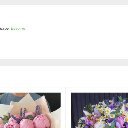
естре
,
Девочке