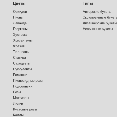
Цветы
Типы
Орхидеи
Авторские букеты
Пионы
Эксклюзивные букет
Лаванда
Дизайнерские букеты
Георгины
Необычные букеты
Эустома
Хризантемы
Фрезия
Тюльпаны
Статица
Сухоцветы
Суккуленты
Ромашки
Пионовидные розы
Подсолнухи
Розы
Маттиолы
Лилии
Кустовые розы
Каллы