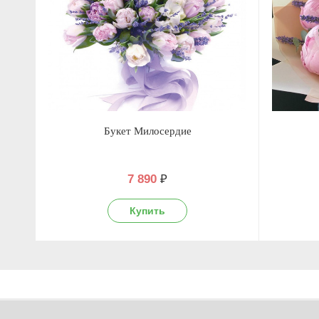
Букет Милосердие
7 890
₽