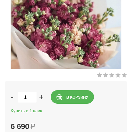
-
+
Купить в 1 клик
6 690
Р