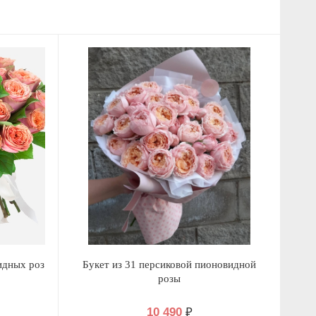
идных роз
Букет из 31 персиковой пионовидной
розы
10 490
₽