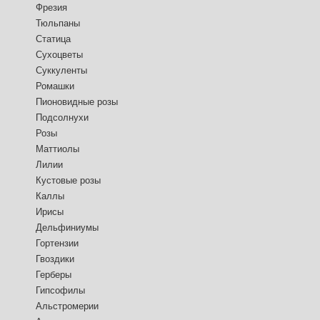
Фрезия
Тюльпаны
Статица
Сухоцветы
Суккуленты
Ромашки
Пионовидные розы
Подсолнухи
Розы
Маттиолы
Лилии
Кустовые розы
Каллы
Ирисы
Дельфиниумы
Гортензии
Гвоздики
Герберы
Гипсофилы
Альстромерии