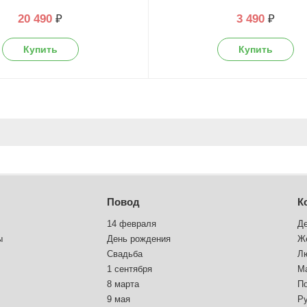
20 490
₽
3 490
₽
Повод
К
14 февраля
Д
ы
День рождения
Ж
Свадьба
Л
1 сентября
М
8 марта
П
9 мая
Р