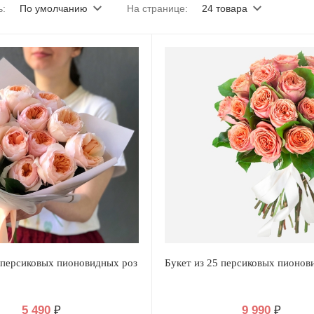
ь:
По умолчанию
На странице:
24 товара
1 персиковых пионовидных роз
Букет из 25 персиковых пионов
5 490
₽
9 990
₽