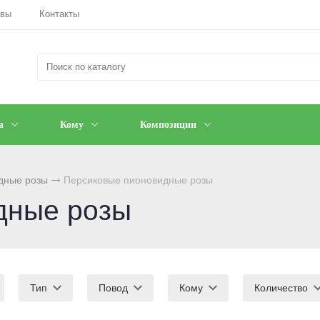
ывы
Контакты
а
Кому
Композиции
дные розы
Персиковые пионовидные розы
дные розы
Тип
Повод
Кому
Количество