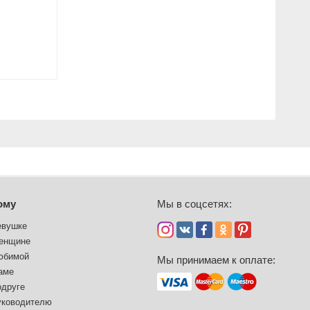
ому
Мы в соцсетях:
евушке
енщине
юбимой
Мы принимаем к оплате:
аме
одруге
уководителю