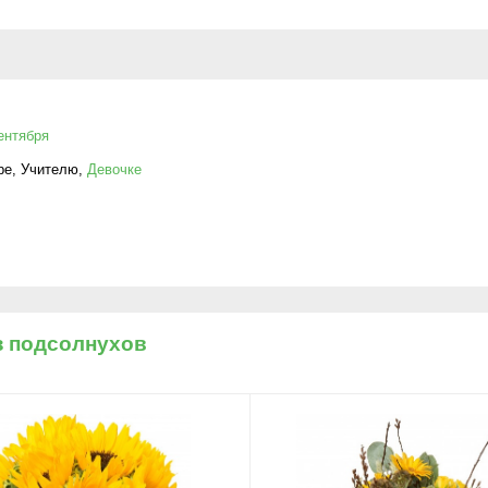
ентября
ре
,
Учителю
,
Девочке
з подсолнухов