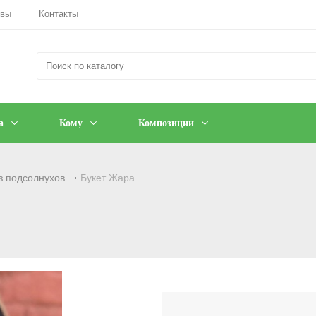
ывы
Контакты
а
Кому
Композиции
з подсолнухов
Букет Жара