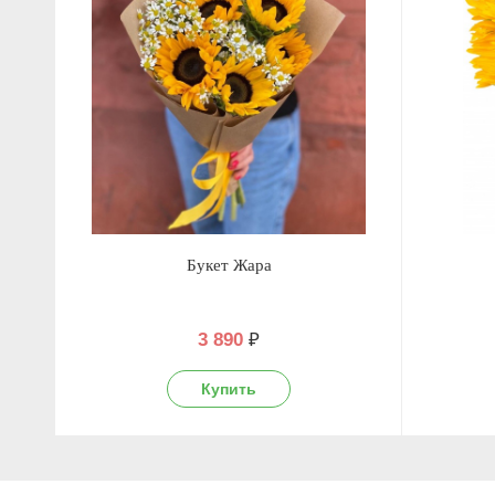
Букет Жара
3 890
₽