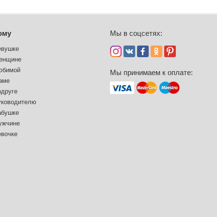
ому
Мы в соцсетях:
евушке
енщине
юбимой
Мы принимаем к оплате:
аме
одруге
уководителю
абушке
ужчине
евочке