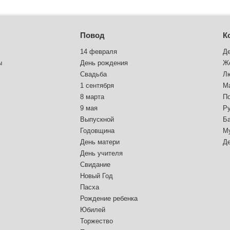
Повод
К
14 февраля
Д
ы
День рождения
Ж
Свадьба
Л
1 сентября
М
8 марта
П
9 мая
Р
Выпускной
Б
Годовщина
М
День матери
Д
День учителя
Свидание
Новый Год
Пасха
Рождение ребенка
Юбилей
Торжество