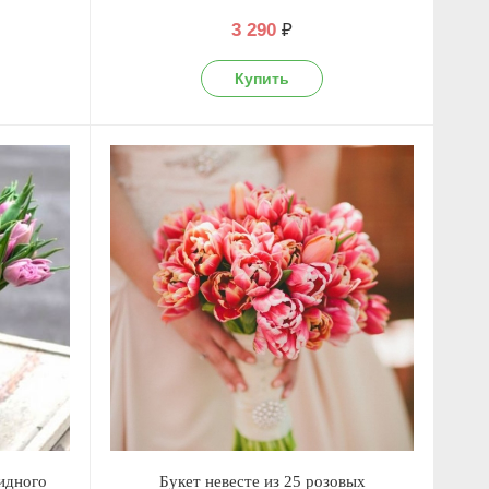
3 290
₽
видного
Букет невесте из 25 розовых