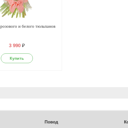
 розового и белого тюльпанов
3 990
₽
Повод
К