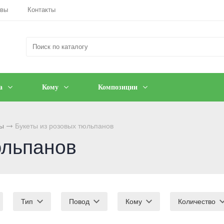
ывы
Контакты
а
Кому
Композиции
ы
Букеты из розовых тюльпанов
юльпанов
Тип
Повод
Кому
Количество