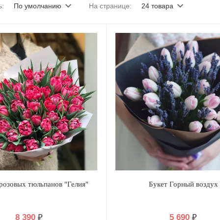
ь:
По умолчанию
На странице:
24 товара
 розовых тюльпанов "Гелия"
Букет Горный воздух
8 390
₽
5 690
₽