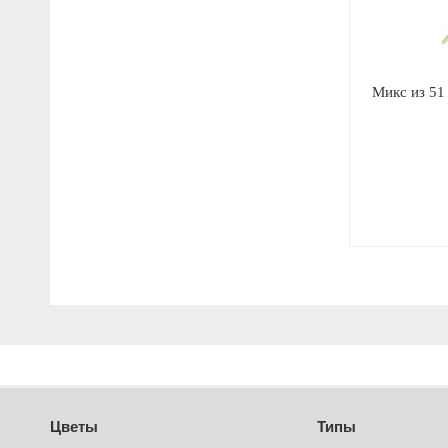
Микс из 51
Цветы
Типы