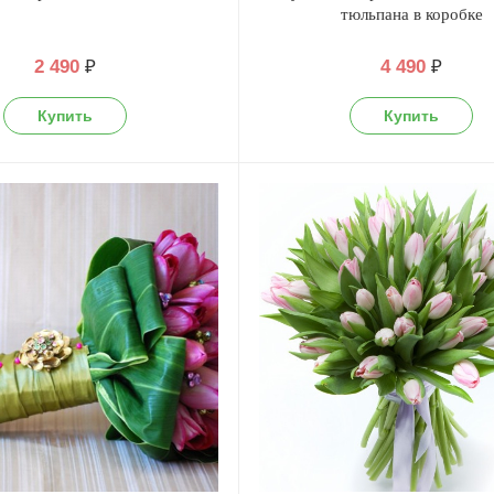
тюльпана в коробке
2 490
₽
4 490
₽