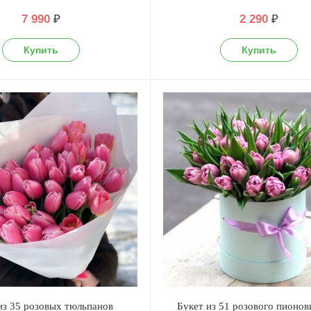
7 990
₽
2 290
₽
из 35 розовых тюльпанов
Букет из 51 розового пионо