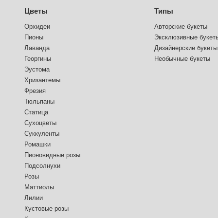
Цветы
Типы
Орхидеи
Авторские букеты
Пионы
Эксклюзивные букет
Лаванда
Дизайнерские букеты
Георгины
Необычные букеты
Эустома
Хризантемы
Фрезия
Тюльпаны
Статица
Сухоцветы
Суккуленты
Ромашки
Пионовидные розы
Подсолнухи
Розы
Маттиолы
Лилии
Кустовые розы