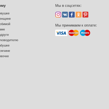
ому
Мы в соцсетях:
евушке
енщине
юбимой
Мы принимаем к оплате:
аме
одруге
уководителю
абушке
ужчине
евочке