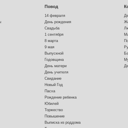
Повод
К
14 февраля
Д
ы
День рождения
Ж
Свадьба
Л
1 сентября
М
8 марта
П
9 мая
Р
Выпускной
Б
Годовщина
М
День матери
Д
День учителя
Свидание
Новый Год
Пасха
Рождение ребенка
Юбилей
Торжество
Повышение
Выписка из роддома