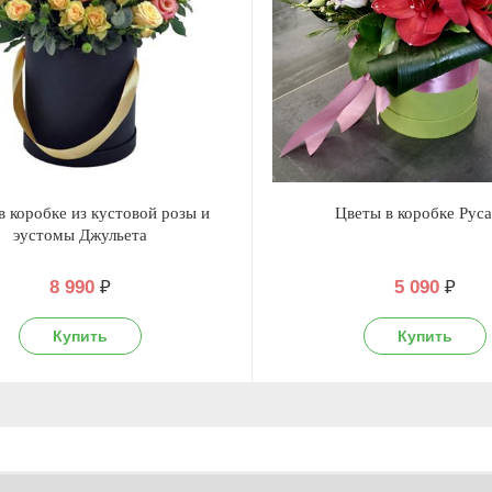
в коробке из кустовой розы и
Цветы в коробке Руса
эустомы Джульета
8 990
₽
5 090
₽