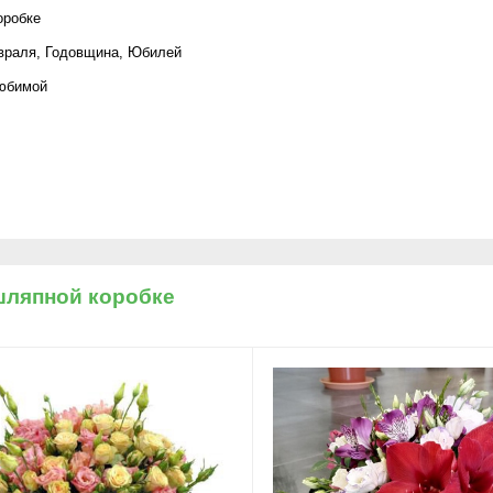
оробке
враля
,
Годовщина
,
Юбилей
юбимой
шляпной коробке