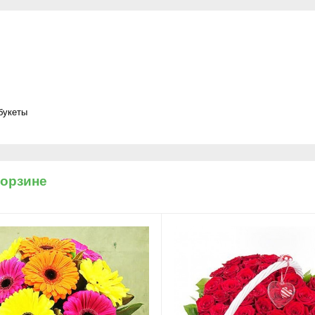
букеты
корзине