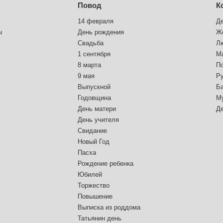
Повод
К
14 февраля
Д
ы
День рождения
Ж
Свадьба
Л
1 сентября
М
8 марта
П
9 мая
Р
Выпускной
Б
Годовщина
М
День матери
Д
День учителя
Свидание
Новый Год
Пасха
Рождение ребенка
Юбилей
Торжество
Повышение
Выписка из роддома
Татьянин день