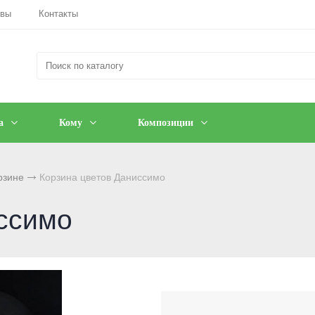
ывы
Контакты
а
Кому
Композиции
рзине
Корзина цветов Даниссимо
ссимо