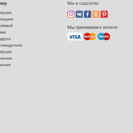
ому
Мы в соцсетях:
евушке
енщине
юбимой
Мы принимаем к оплате:
аме
одруге
уководителю
абушке
ужчине
евочке