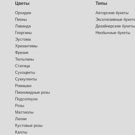
Цветы
Типы
Орхидеи
Авторские букеты
Пионы
Эксклюзивные букет
Лаванда
Дизайнерские букеты
Георгины
Необычные букеты
Эустома
Хризантемы
Фрезия
Тюльпаны
Статица
Сухоцветы
Суккуленты
Ромашки
Пионовидные розы
Подсолнухи
Розы
Маттиолы
Лилии
Кустовые розы
Каллы