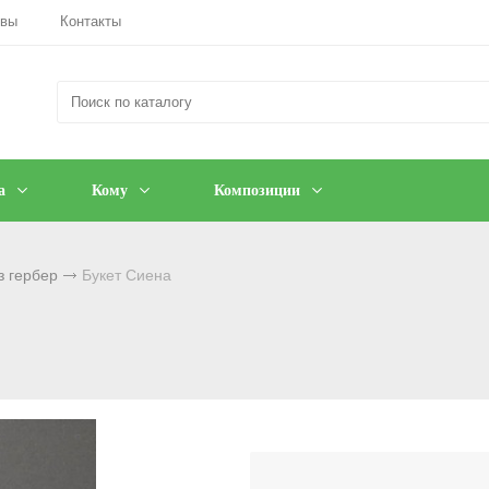
ывы
Контакты
а
Кому
Композиции
з гербер
Букет Сиена