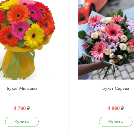
Букет Милашка
Букет Сирена
4 790
₽
4 890
₽