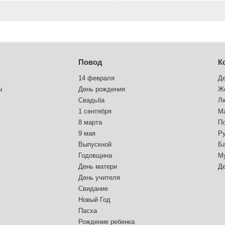
Повод
К
14 февраля
Д
ы
День рождения
Ж
Свадьба
Л
1 сентября
М
8 марта
П
9 мая
Р
Выпускной
Б
Годовщина
М
День матери
Д
День учителя
Свидание
Новый Год
Пасха
Рождение ребенка