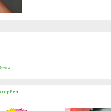
букеты
з гербер