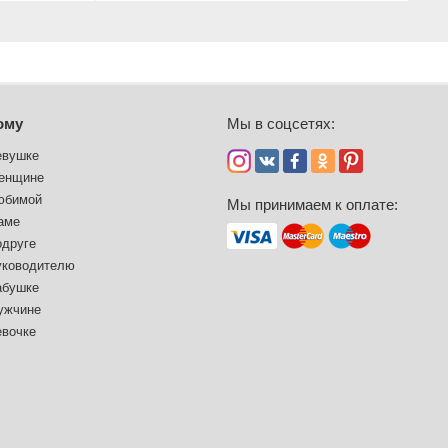
ому
Мы в соцсетях:
евушке
енщине
юбимой
Мы принимаем к оплате:
аме
одруге
уководителю
абушке
ужчине
евочке