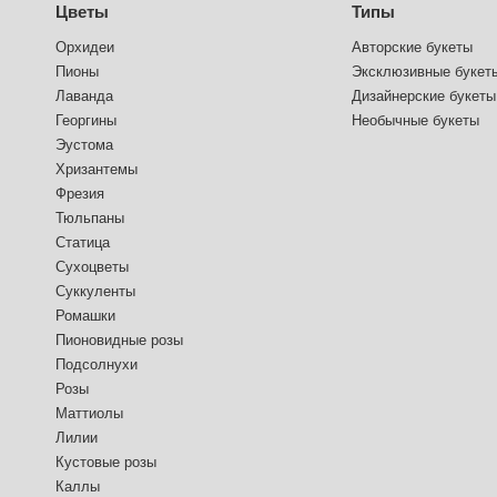
Цветы
Типы
Орхидеи
Авторские букеты
Пионы
Эксклюзивные букет
Лаванда
Дизайнерские букеты
Георгины
Необычные букеты
Эустома
Хризантемы
Фрезия
Тюльпаны
Статица
Сухоцветы
Суккуленты
Ромашки
Пионовидные розы
Подсолнухи
Розы
Маттиолы
Лилии
Кустовые розы
Каллы