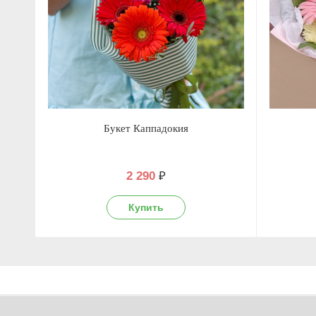
Букет Каппадокия
2 290
₽