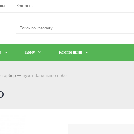
ывы
Контакты
а
Кому
Композиции
з гербер
Букет Ванильное небо
о