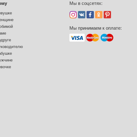
ому
Мы в соцсетях:
евушке
енщине
юбимой
Мы принимаем к оплате:
аме
одруге
уководителю
абушке
ужчине
евочке