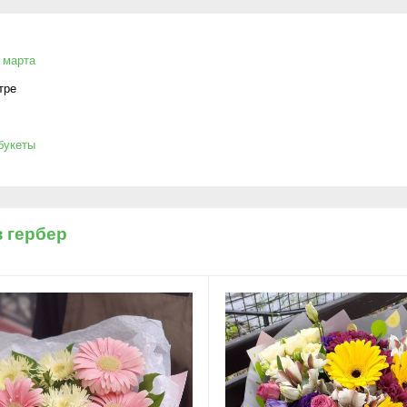
 марта
тре
букеты
з гербер