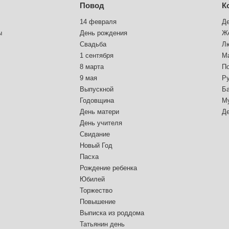
Повод
К
14 февраля
Д
ы
День рождения
Ж
Свадьба
Л
1 сентября
М
8 марта
П
9 мая
Р
Выпускной
Б
Годовщина
М
День матери
Д
День учителя
Свидание
Новый Год
Пасха
Рождение ребенка
Юбилей
Торжество
Повышение
Выписка из роддома
Татьянин день