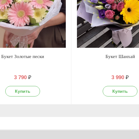
Букет Золотые пески
Букет Шанхай
3 790
₽
3 990
₽