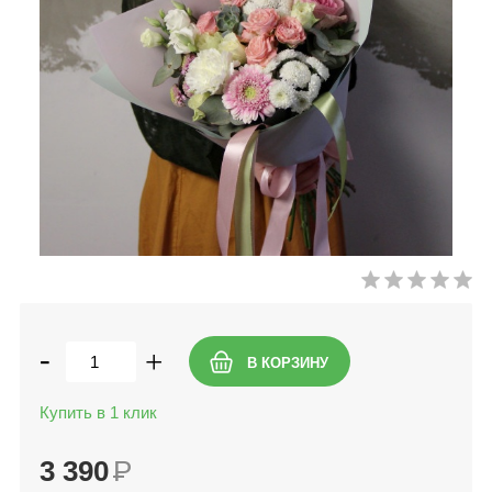
-
+
Купить в 1 клик
3 390
Р