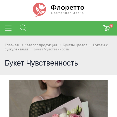
0
Главная
Каталог продукции
Букеты цветов
Букеты с
суккулентами
Букет Чувственность
Букет Чувственность