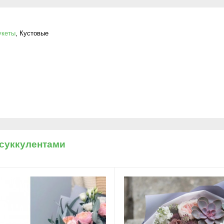
укеты
,
Кустовые
 суккулентами