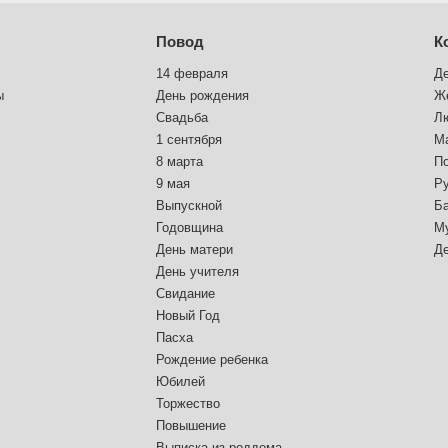
Повод
К
14 февраля
Д
ы
День рождения
Ж
Свадьба
Л
1 сентября
М
8 марта
П
9 мая
Р
Выпускной
Б
Годовщина
М
День матери
Д
День учителя
Свидание
Новый Год
Пасха
Рождение ребенка
Юбилей
Торжество
Повышение
Выписка из роддома