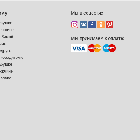
ому
Мы в соцсетях:
евушке
енщине
юбимой
Мы принимаем к оплате:
аме
одруге
уководителю
абушке
ужчине
евочке