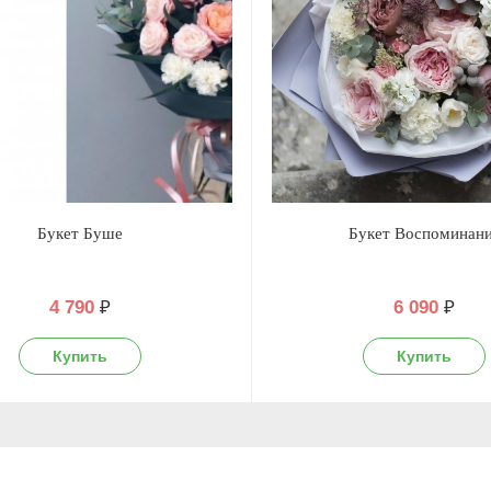
Букет Буше
Букет Воспоминан
4 790
₽
6 090
₽