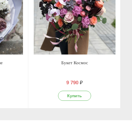
ие
Букет Космос
9 790
₽