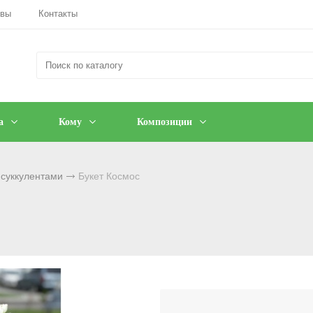
ывы
Контакты
а
Кому
Композиции
 суккулентами
Букет Космос