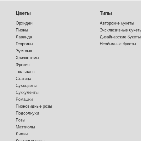
Цветы
Типы
Орхидеи
Авторские букеты
Пионы
Эксклюзивные букет
Лаванда
Дизайнерские букеты
Георгины
Необычные букеты
Эустома
Хризантемы
Фрезия
Тюльпаны
Статица
Сухоцветы
Суккуленты
Ромашки
Пионовидные розы
Подсолнухи
Розы
Маттиолы
Лилии
Кустовые розы